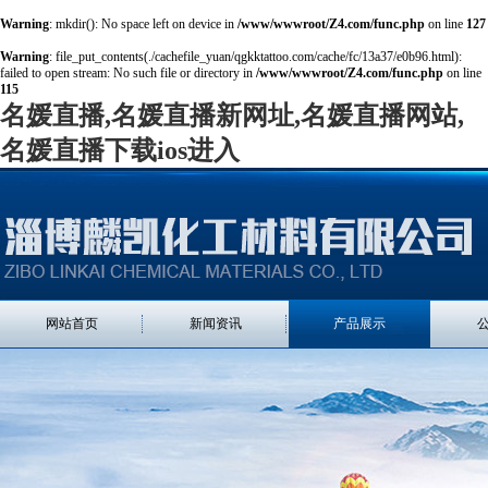
Warning
: mkdir(): No space left on device in
/www/wwwroot/Z4.com/func.php
on line
127
Warning
: file_put_contents(./cachefile_yuan/qgkktattoo.com/cache/fc/13a37/e0b96.html):
failed to open stream: No such file or directory in
/www/wwwroot/Z4.com/func.php
on line
115
名媛直播,名媛直播新网址,名媛直播网站,
名媛直播下载ios进入
网站首页
新闻资讯
产品展示