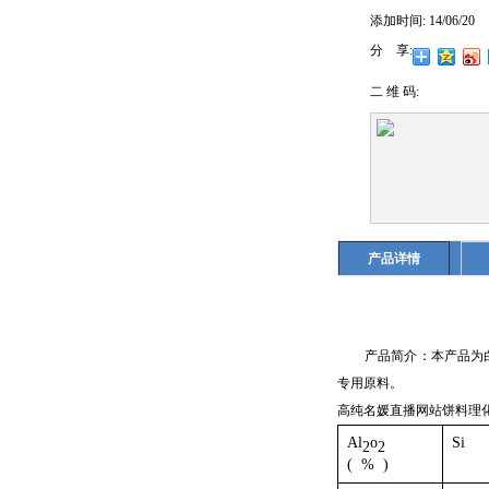
添加时间:
14/06/20
分 享:
二 维 码:
产品详情
产品简介：本产品为白色饼
专用原料。
高纯名媛直播网站饼料理
Al
o
Si
2
2
( % )