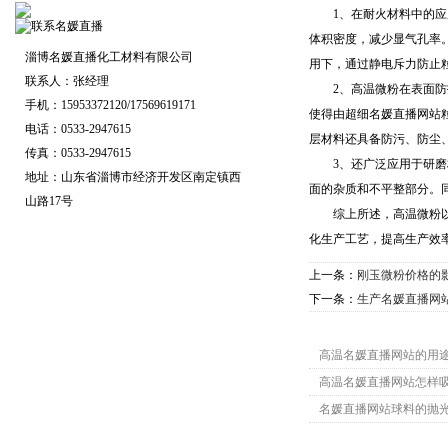
1、在耐火材料中的应用
体积密度，减少显气孔率
淄博名媛直播化工材料有限公司
用下，通过静电斥力防止
联系人：张经理
2、高温微粉在表面防护
手机：15953372120/17569619171
使得由超细名媛直播网站
电话：0533-2947615
层材料还具备防污、防尘
传真：0533-2947615
3、还广泛应用于研磨材
地址：山东省淄博市经济开发区南定镇西
面的杂质和不平整部分。
山路17号
综上所述，高温微粉以其
化生产工艺，提高生产效
上一条：
刚玉微粉价格的
下一条：
生产名媛直播网
相关资料
高温名媛直播网站的用
高温名媛直播网站怎样
名媛直播网站球料的抛
相关产品