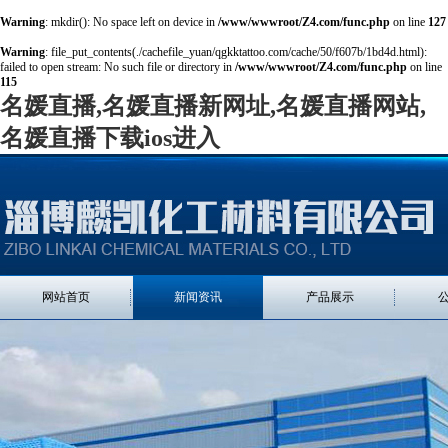
Warning
: mkdir(): No space left on device in
/www/wwwroot/Z4.com/func.php
on line
127
Warning
: file_put_contents(./cachefile_yuan/qgkktattoo.com/cache/50/f607b/1bd4d.html):
failed to open stream: No such file or directory in
/www/wwwroot/Z4.com/func.php
on line
115
名媛直播,名媛直播新网址,名媛直播网站,
名媛直播下载ios进入
网站首页
新闻资讯
产品展示