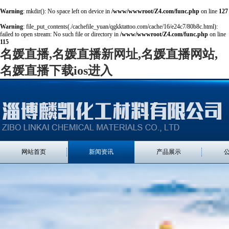
Warning
: mkdir(): No space left on device in
/www/wwwroot/Z4.com/func.php
on line
127
Warning
: file_put_contents(./cachefile_yuan/qgkktattoo.com/cache/16/e24c7/80b8c.html):
failed to open stream: No such file or directory in
/www/wwwroot/Z4.com/func.php
on line
115
名媛直播,名媛直播新网址,名媛直播网站,
名媛直播下载ios进入
网站首页
新闻资讯
产品展示