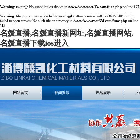
Warning
: mkdir(): No space left on device in
/www/wwwroot/Z4.com/func.php
on line
127
Warning
: file_put_contents(./cachefile_yuan/qgkktattoo.com/cache/8c/25368/e1494.html):
failed to open stream: No such file or directory in
/www/wwwroot/Z4.com/func.php
on line
115
名媛直播,名媛直播新网址,名媛直播网站,
名媛直播下载ios进入
网站首页
新闻资讯
产品展示