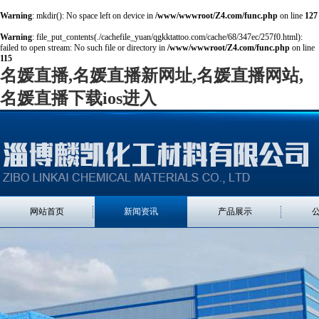
Warning
: mkdir(): No space left on device in
/www/wwwroot/Z4.com/func.php
on line
127
Warning
: file_put_contents(./cachefile_yuan/qgkktattoo.com/cache/68/347ec/257f0.html):
failed to open stream: No such file or directory in
/www/wwwroot/Z4.com/func.php
on line
115
名媛直播,名媛直播新网址,名媛直播网站,
名媛直播下载ios进入
网站首页
新闻资讯
产品展示